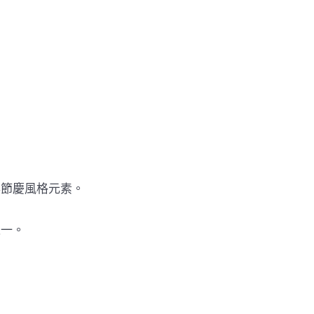
與節慶風格元素。
之一。