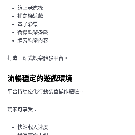
線上老虎機
捕魚機遊戲
電子彩票
街機娛樂遊戲
體育娛樂內容
打造一站式娛樂體驗平台。
流暢穩定的遊戲環境
平台持續優化行動裝置操作體驗。
玩家可享受：
快速載入速度