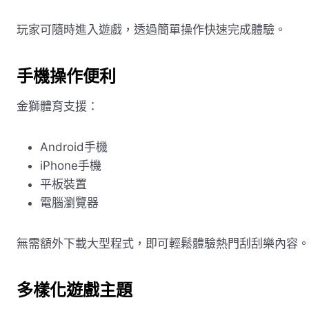
玩家可隨時進入遊戲，透過簡單操作快速完成體驗。
手機操作便利
金獅體育支援：
Android手機
iPhone手機
平板裝置
電腦瀏覽器
無需額外下載大型程式，即可輕鬆體驗熱門刮刮樂內容
多樣化遊戲主題