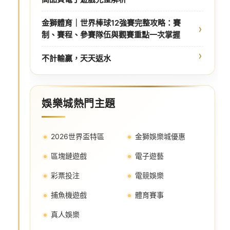
金獅體育｜世界棒球12強賽完整攻略：賽
制、賽程、參賽隊伍與觀賽重點一次掌握
不計輸贏，天天返水
娛樂城熱門主題
2026世界盃特區
金獅娛樂城優惠
區塊鏈遊戲
電子遊藝
彩票投注
電競娛樂
捕魚機遊戲
體育賽事
真人娛樂