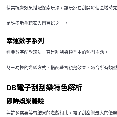
精美視覺效果搭配探索玩法，讓玩家在刮開每個區域時
是許多新手玩家入門首選之一。
幸運數字系列
經典數字配對玩法一直是刮刮樂類型中的熱門主題。
簡單易懂的遊戲方式，搭配豐富視覺效果，適合所有類
DB電子刮刮樂特色解析
即時娛樂體驗
與許多需要等待結果的遊戲相比，電子刮刮樂最大的優