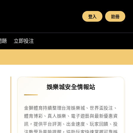
登入
註冊
問題
立即投注
娛樂城安全情報站
金獅體育持續整理台灣娛樂城、世界盃投注、
體育博彩、真人娛樂、電子遊藝與最新優惠資
訊，提供平台評測、出金速度、玩家回饋、投
注教學及風險提醒，協助玩家快速掌握可靠娛