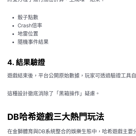
骰子點數
Crash倍率
地雷位置
隨機事件結果
4. 結果驗證
遊戲結束後，平台公開原始數據，玩家可透過驗證工具
這種設計徹底消除了「黑箱操作」疑慮。
DB哈希遊戲三大熱門玩法
在金獅體育與DB系統整合的娛樂生態中，哈希遊戲主要