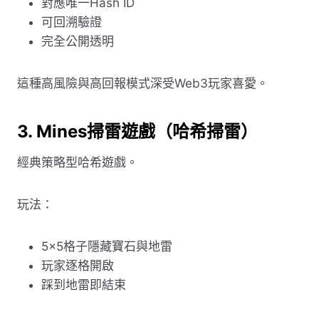
對應唯一Hash ID
可回溯驗證
完全公開透明
這種高風險與高回報模式深受Web3玩家喜愛。
3. Mines掃雷遊戲（哈希掃雷）
經典策略型哈希遊戲。
玩法：
5×5格子隱藏寶石與地雷
玩家逐格開啟
踩到地雷即結束