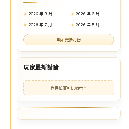
2026 年 8 月
2026 年 6 月
2026 年 7 月
2026 年 5 月
顯示更多月份
玩家最新討論
尚無留言可供顯示。