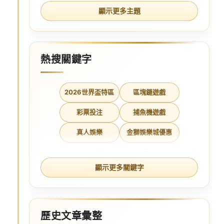
顯示更多主題
熱搜關鍵字
2026世界盃特區
區塊鏈遊戲
彩票投注
捕魚機遊戲
真人娛樂
金獅娛樂城優惠
電子遊藝
電競娛樂
顯示更多關鍵字
體育賽事
歷史文章彙整