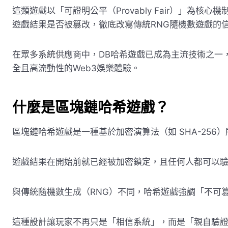
這類遊戲以「可證明公平（Provably Fair）」為
遊戲結果是否被篡改，徹底改寫傳統RNG隨機數遊戲的
在眾多系統供應商中，DB哈希遊戲已成為主流技術之一
全且高流動性的Web3娛樂體驗。
什麼是區塊鏈哈希遊戲？
區塊鏈哈希遊戲是一種基於加密演算法（如 SHA-25
遊戲結果在開始前就已經被加密鎖定，且任何人都可以
與傳統隨機數生成（RNG）不同，哈希遊戲強調「不可
這種設計讓玩家不再只是「相信系統」，而是「親自驗