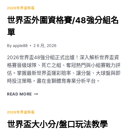
運
彩
2026世界盃特區
手
世界盃外圍資格賽/48強分組名
機
投
單
注
APP
下
By
apple88
2 6 月, 2026
載
2026世界盃48強分組正式出爐！深入解析世界盃資
格賽晉級球隊、死亡之組、奪冠熱門與小組賽戰力評
估。掌握最新世界盃運彩賠率、讓分盤、大球盤與即
時投注策略，盡在金獅體育專業分析平台。
世
READ MORE
界
盃
外
2026世界盃特區
圍
世界盃大小分/盤口玩法教學
資
格