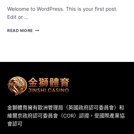
率
Welcome to WordPress. This is your first post.
Edit or …
HELLO
READ MORE
WORLD!
金獅體育擁有歐洲管理局（英國政府認可委員會）和
維爾京政府認可委員會（COR）認證，受國際產業協
會認可