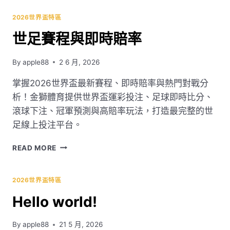
盃
足
2026世界盃特區
球
世足賽程與即時賠率
運
彩
投
By
apple88
2 6 月, 2026
注
掌握2026世界盃最新賽程、即時賠率與熱門對戰分
析！金獅體育提供世界盃運彩投注、足球即時比分、
滾球下注、冠軍預測與高賠率玩法，打造最完整的世
足線上投注平台。
世
READ MORE
足
賽
程
2026世界盃特區
與
Hello world!
即
時
賠
By
apple88
21 5 月, 2026