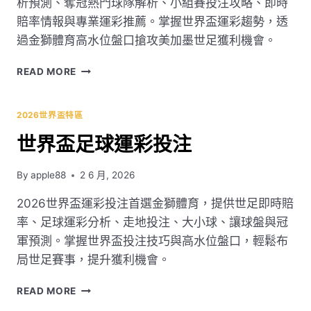
析預測、奪冠熱門球隊解析、小組賽投注攻略、即時
賠率情報與專業運彩推薦。掌握世界盃運彩趨勢，透
過金獅體育高水位盤口搶攻美加墨世足獲利機會。
2026
READ MORE
世
足
分
2026世界盃特區
析
世界盃足球運彩投注
預
測
與
By
apple88
2 6 月, 2026
獨
家
2026世界盃運彩投注首選金獅體育，提供世足即時賠
精
率、足球運彩分析、走地投注、大小球、讓球盤與冠
準
軍預測。掌握世界盃投注技巧與高水位盤口，輕鬆布
報
牌
局世足賽事，提升獲利機會。
世
READ MORE
界