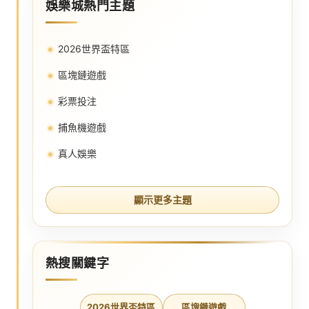
娛樂城熱門主題
2026世界盃特區
金
區塊鏈遊戲
電
彩票投注
電
捕魚機遊戲
體
真人娛樂
顯示更多主題
熱搜關鍵字
2026世界盃特區
區塊鏈遊戲