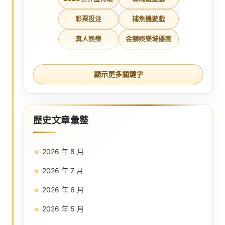
彩票投注
捕魚機遊戲
真人娛樂
金獅娛樂城優惠
電子遊藝
電競娛樂
顯示更多關鍵字
體育賽事
歷史文章彙整
2026 年 8 月
2026 年 7 月
2026 年 6 月
2026 年 5 月