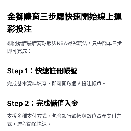
金獅體育三步驟快速開始線上運
彩投注
想開始體驗體育球版與NBA運彩玩法，只需簡單三步
即可完成：
Step 1：快速註冊帳號
完成基本資料填寫，即可開啟個人投注帳戶。
Step 2：完成儲值入金
支援多種支付方式，包含銀行轉帳與數位資產支付方
式，流程簡單快速。