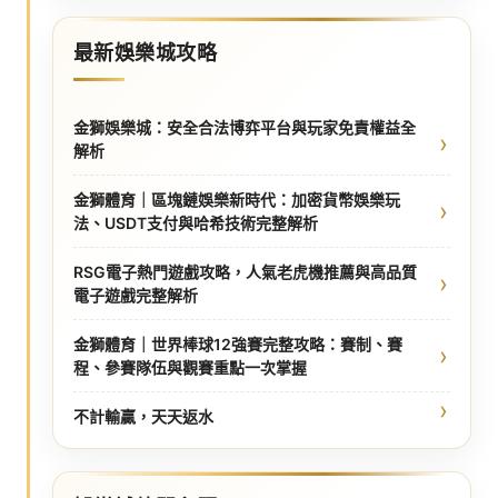
最新娛樂城攻略
金獅娛樂城：安全合法博弈平台與玩家免責權益全
解析
金獅體育｜區塊鏈娛樂新時代：加密貨幣娛樂玩
法、USDT支付與哈希技術完整解析
RSG電子熱門遊戲攻略，人氣老虎機推薦與高品質
電子遊戲完整解析
金獅體育｜世界棒球12強賽完整攻略：賽制、賽
程、參賽隊伍與觀賽重點一次掌握
不計輸贏，天天返水