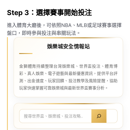
Step 3：選擇賽事開始投注
進入體育大廳後，可依照NBA、MLB或足球賽事選擇
盤口，即時參與投注與串關玩法。
娛樂城安全情報站
金獅體育持續整理台灣娛樂城、世界盃投注、體育博
彩、真人娛樂、電子遊藝與最新優惠資訊，提供平台評
測、出金速度、玩家回饋、投注教學及風險提醒，協助
玩家快速掌握可靠娛樂城與最新世界盃賽事分析。
搜
尋