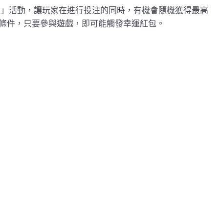
中」活動，讓玩家在進行投注的同時，有機會隨機獲得最高
檻條件，只要參與遊戲，即可能觸發幸運紅包。