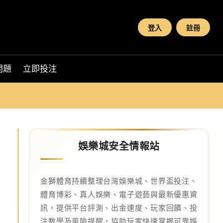
登入
註冊
問題
立即投注
娛樂城安全情報站
金獅體育持續整理台灣娛樂城、世界盃投注、
體育博彩、真人娛樂、電子遊藝與最新優惠資
訊，提供平台評測、出金速度、玩家回饋、投
注教學及風險提醒，協助玩家快速掌握可靠娛