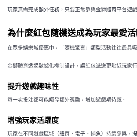
玩家無需完成額外任務，只要正常參與金獅體育平台遊
為什麼紅包隨機送成為玩家最愛活
在眾多娛樂城優惠中，「隨機驚喜」類型活動往往最具
金獅體育透過數據化機制設計，讓紅包派送更貼近玩家
提升遊戲趣味性
每一次投注都可能觸發額外獎勵，增加遊戲期待感。
增強玩家活躍度
玩家在不同遊戲區域（體育、電子、捕魚）持續參與，