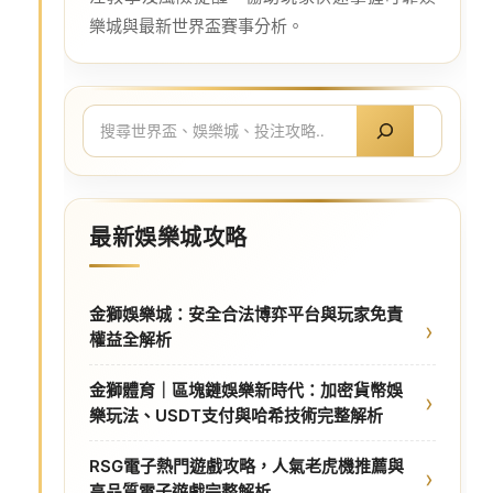
樂城與最新世界盃賽事分析。
搜
尋
最新娛樂城攻略
金獅娛樂城：安全合法博弈平台與玩家免責
權益全解析
金獅體育｜區塊鏈娛樂新時代：加密貨幣娛
樂玩法、USDT支付與哈希技術完整解析
RSG電子熱門遊戲攻略，人氣老虎機推薦與
高品質電子遊戲完整解析