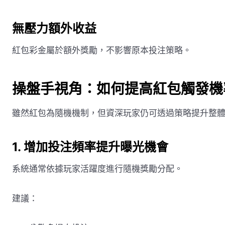
無壓力額外收益
紅包彩金屬於額外獎勵，不影響原本投注策略。
操盤手視角：如何提高紅包觸發機
雖然紅包為隨機機制，但資深玩家仍可透過策略提升整
1. 增加投注頻率提升曝光機會
系統通常依據玩家活躍度進行隨機獎勵分配。
建議：