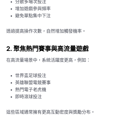
分散多場次投注
增加遊戲參與頻率
避免單點集中下注
透過提高操作次數，自然增加觸發機率。
2. 聚焦熱門賽事與高流量遊戲
在高流量場景中，系統活躍度更高，例如：
世界盃足球投注
英雄聯盟電競賽事
熱門電子老虎機
即時滾球投注
這些區域通常擁有更高互動密度與獎勵分布。