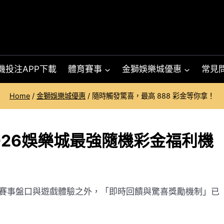
機投注APP下載
體育賽事
金獅娛樂城優惠
常見
Home
/
金獅娛樂城優惠
/
隨時觸發驚喜，最高 888 彩金等你拿！
026娛樂城最強隨機彩金福利機
賽事盤口與遊戲體驗之外，「即時回饋與驚喜獎勵機制」已