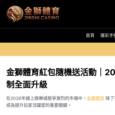
Skip
to
content
首頁
運彩手
金獅體育紅包隨機送活動｜2
制全面升級
在2026年線上娛樂城競爭激烈的市場中，
金獅體育
除了
成為提升玩家活躍度的重要關鍵。