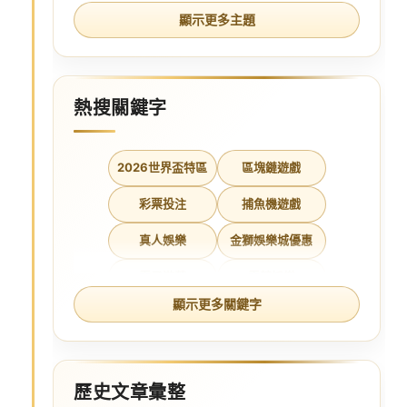
顯示更多主題
熱搜關鍵字
2026世界盃特區
區塊鏈遊戲
彩票投注
捕魚機遊戲
真人娛樂
金獅娛樂城優惠
電子遊藝
電競娛樂
顯示更多關鍵字
體育賽事
歷史文章彙整