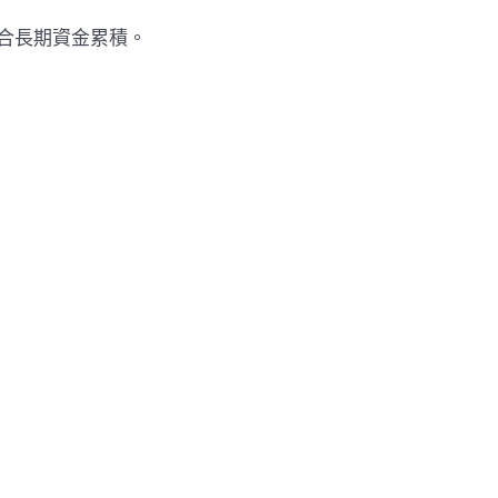
適合長期資金累積。