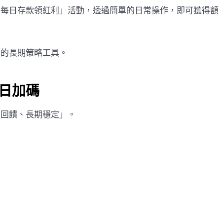
，每日存款領紅利」活動，透過簡單的日常操作，即可獲得額
率的長期策略工具。
日加碼
高回饋、長期穩定」。