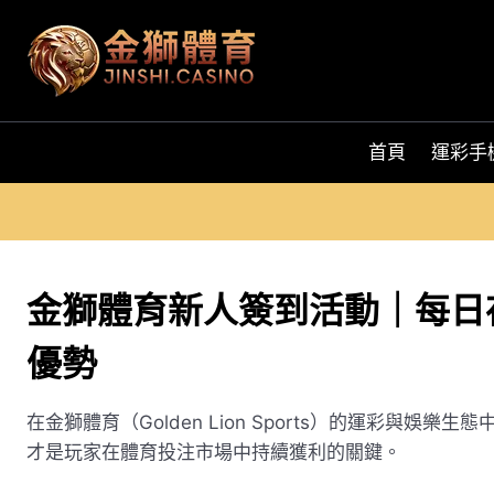
Skip
to
content
首頁
運彩手
金獅體育新人簽到活動｜每日
優勢
在金獅體育（Golden Lion Sports）的運彩與娛樂生態
才是玩家在體育投注市場中持續獲利的關鍵。