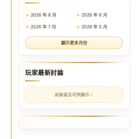
2026 年 8 月
2026 年 6 月
2026 年 7 月
2026 年 5 月
顯示更多月份
玩家最新討論
尚無留言可供顯示。