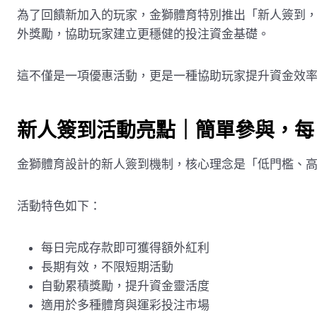
為了回饋新加入的玩家，金獅體育特別推出「新人簽到
外獎勵，協助玩家建立更穩健的投注資金基礎。
這不僅是一項優惠活動，更是一種協助玩家提升資金效
新人簽到活動亮點｜簡單參與，每
金獅體育設計的新人簽到機制，核心理念是「低門檻、
活動特色如下：
每日完成存款即可獲得額外紅利
長期有效，不限短期活動
自動累積獎勵，提升資金靈活度
適用於多種體育與運彩投注市場