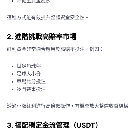
降低主資金風險
這種方式能有效提升整體資金安全性。
2. 進階挑戰高賠率市場
紅利資金非常適合應用於高賠率投注，例如：
世足角球盤
足球大小分
單場比分投注
冷門賽事投注
透過小額紅利進行高倍數操作，有機會放大整體收益結
3. 搭配穩定金流管理（USDT）