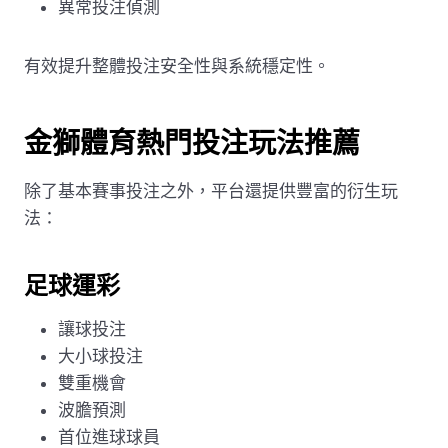
異常投注偵測
有效提升整體投注安全性與系統穩定性。
金獅體育熱門投注玩法推薦
除了基本賽事投注之外，平台還提供豐富的衍生玩
法：
足球運彩
讓球投注
大小球投注
雙重機會
波膽預測
首位進球球員