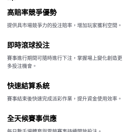
高賠率競爭優勢
提供具市場競爭力的投注賠率，增加玩家獲利空間。
即時滾球投注
賽事進行期間可隨時進行下注，掌握場上變化創造更
多投注機會。
快速結算系統
賽事結束後快速完成派彩作業，提升資金使用效率。
全天候賽事供應
每日數千場體育與電競賽事持續開放投注。