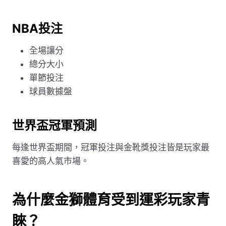
NBA投注
全場讓分
總分大小
單節投注
球員數據盤
世界盃冠軍預測
每逢世界盃期間，冠軍投注與金靴獎投注皆是玩家最
喜愛的高人氣市場。
為什麼金獅體育受到運彩玩家青
睞？