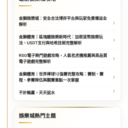
金獅娛樂城：安全合法博弈平台與玩家免責權益全
解析
金獅體育｜區塊鏈娛樂新時代：加密貨幣娛樂玩
法、USDT支付與哈希技術完整解析
RSG電子熱門遊戲攻略，人氣老虎機推薦與高品質
電子遊戲完整解析
金獅體育｜世界棒球12強賽完整攻略：賽制、賽
程、參賽隊伍與觀賽重點一次掌握
不計輸贏，天天返水
娛樂城熱門主題