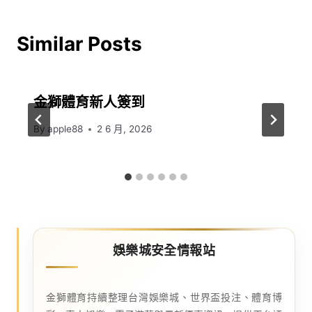
Similar Posts
金獅體育新人簽到
By
apple88
2 6 月, 2026
娛樂城安全情報站
金獅體育持續整理台灣娛樂城、世界盃投注、體育博