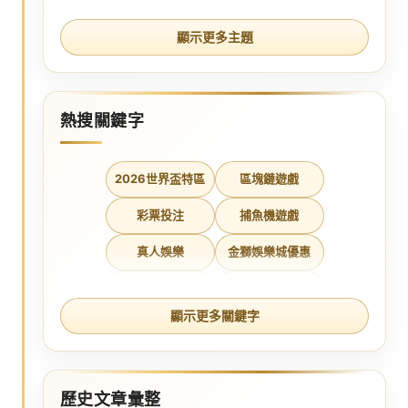
顯示更多主題
熱搜關鍵字
2026世界盃特區
區塊鏈遊戲
彩票投注
捕魚機遊戲
真人娛樂
金獅娛樂城優惠
電子遊藝
電競娛樂
顯示更多關鍵字
體育賽事
歷史文章彙整