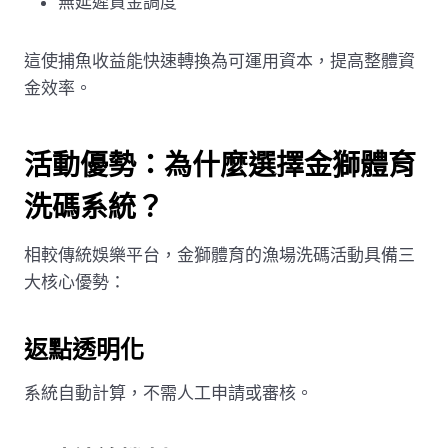
無延遲資金調度
這使捕魚收益能快速轉換為可運用資本，提高整體資
金效率。
活動優勢：為什麼選擇金獅體育
洗碼系統？
相較傳統娛樂平台，金獅體育的漁場洗碼活動具備三
大核心優勢：
返點透明化
系統自動計算，不需人工申請或審核。