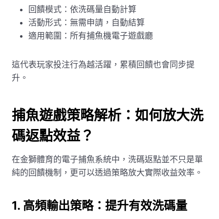
回饋模式：依洗碼量自動計算
活動形式：無需申請，自動結算
適用範圍：所有捕魚機電子遊戲廳
這代表玩家投注行為越活躍，累積回饋也會同步提
升。
捕魚遊戲策略解析：如何放大洗
碼返點效益？
在金獅體育的電子捕魚系統中，洗碼返點並不只是單
純的回饋機制，更可以透過策略放大實際收益效率。
1. 高頻輸出策略：提升有效洗碼量