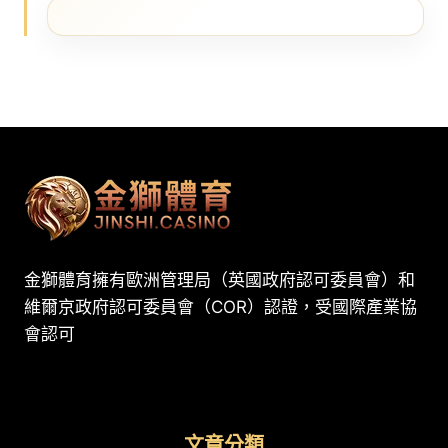
金獅體育擁有歐洲管理局（英國政府認可委員會）和
維爾京政府認可委員會（COR）認證，受國際產業協
會認可
文章分類