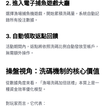
2. 進入電子捕魚遊戲大廳
選擇漁場捕魚機遊戲，開始累積洗碼量，系統自動記
錄所有投注數據。
3. 自動領取返點回饋
活動期間內，返點將依照洗碼比例自動發放至帳戶，
無需額外操作。
操盤視角：洗碼機制的核心價值
從數據角度來看，「漁場洗碼加倍送禮」本質上是一
種資金效率優化模型。
對玩家而言，它代表：