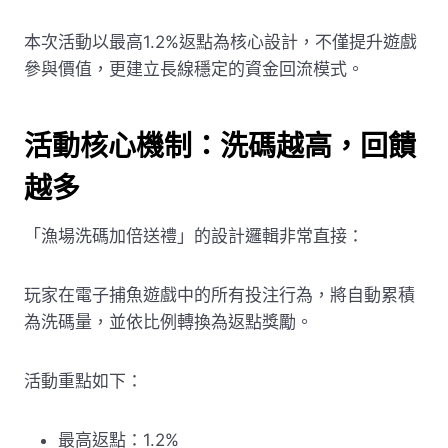
本次活動以最高1.2%返點為核心設計，不僅提升遊戲
參與價值，更建立長線穩定的資金回流模式。
活動核心機制：洗碼越高，回饋
越多
「漁場洗碼加倍送禮」的設計邏輯非常直接：
玩家在電子捕魚遊戲中的所有投注行為，將自動累積
為洗碼量，並依比例轉換為返點獎勵。
活動重點如下：
最高返點：1.2%